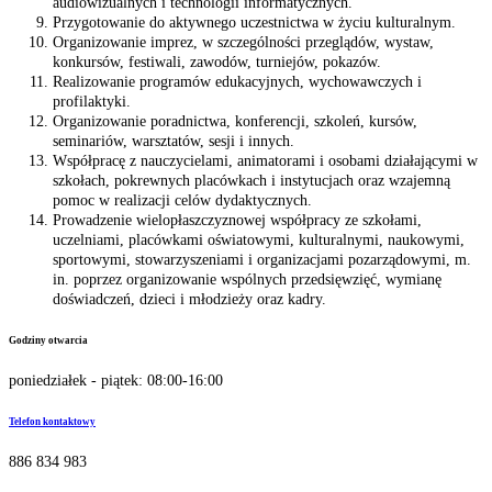
audiowizualnych i technologii informatycznych.
Przygotowanie do aktywnego uczestnictwa w życiu kulturalnym.
Organizowanie imprez, w szczególności przeglądów, wystaw,
konkursów, festiwali, zawodów, turniejów, pokazów.
Realizowanie programów edukacyjnych, wychowawczych i
profilaktyki.
Organizowanie poradnictwa, konferencji, szkoleń, kursów,
seminariów, warsztatów, sesji i innych.
Współpracę z nauczycielami, animatorami i osobami działającymi w
szkołach, pokrewnych placówkach i instytucjach oraz wzajemną
pomoc w realizacji celów dydaktycznych.
Prowadzenie wielopłaszczyznowej współpracy ze szkołami,
uczelniami, placówkami oświatowymi, kulturalnymi, naukowymi,
sportowymi, stowarzyszeniami i organizacjami pozarządowymi, m.
in. poprzez organizowanie wspólnych przedsięwzięć, wymianę
doświadczeń, dzieci i młodzieży oraz kadry.
Godziny otwarcia
poniedziałek - piątek: 08:00-16:00
Telefon kontaktowy
886 834 983