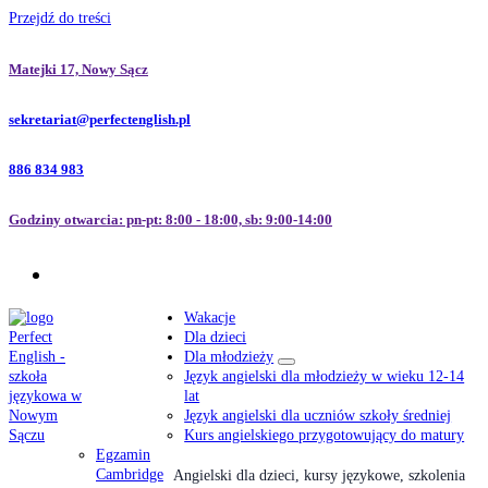
Przejdź do treści
Matejki 17, Nowy Sącz
sekretariat@perfectenglish.pl
886 834 983
Godziny otwarcia: pn-pt: 8:00 - 18:00, sb: 9:00-14:00
Wakacje
Dla dzieci
Dla młodzieży
Język angielski dla młodzieży w wieku 12-14
lat
Język angielski dla uczniów szkoły średniej
Kurs angielskiego przygotowujący do matury
Egzamin
Cambridge
Angielski dla dzieci, kursy językowe, szkolenia