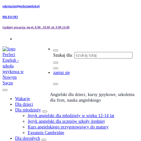
sekretariat@perfectenglish.pl
886 834 983
Godziny otwarcia: pn-pt: 8:00 - 18:00, sb: 9:00-14:00
Szukaj dla:
zapisz się
Angielski dla dzieci, kursy językowe, szkolenia
Wakacje
dla firm, nauka angielskiego
Dla dzieci
Dla młodzieży
Język angielski dla młodzieży w wieku 12-14 lat
Język angielski dla uczniów szkoły średniej
Kurs angielskiego przygotowujący do matury
Egzamin Cambridge
Dla dorosłych