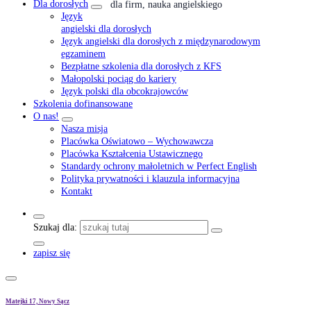
Dla dorosłych
dla firm, nauka angielskiego
Język
angielski dla dorosłych
Język angielski dla dorosłych z międzynarodowym
egzaminem
Bezpłatne szkolenia dla dorosłych z KFS
Małopolski pociąg do kariery
Język polski dla obcokrajowców
Szkolenia dofinansowane
O nas!
Nasza misja
Placówka Oświatowo – Wychowawcza
Placówka Kształcenia Ustawicznego
Standardy ochrony małoletnich w Perfect English
Polityka prywatności i klauzula informacyjna
Kontakt
Szukaj dla:
zapisz się
Matejki 17, Nowy Sącz