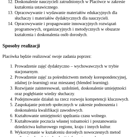
Doskonalenie nauczycieli zatrudnionych w Placówce w zakresie
kształcenia ustawicznego.
Opracowywanie i wydawanie materiałów edukacyjnych dla
słuchaczy i materiałów dydaktycznych dla nauczycieli.
Opracowywanie i propagowanie innowacyjnych rozwiązań
programowych, organizacyjnych i metodycznych w obszarze
kształcenia i doskonalenia osób dorosłych.
Sposoby realizacji
Placówka będzie realizować swoje zadania poprzez:
Prowadzenie zajęć dydaktyczno – wychowawczych w trybie
stacjonarnym.
Prowadzenie zajęć za pośrednictwem metody korespondencyjnej,
zdalnej (e-learning) oraz mieszanej (blended learning).
Rozwijanie zainteresowań, uzdolnień, doskonalenie umiejętności
oraz pogłębianie wiedzy słuchaczy.
Podejmowanie działań na rzecz rozwoju kompetencji kluczowych.
Zaspokajanie potrzeb społecznych w zakresie podnoszenia i
doskonalenia kwalifikacji zawodowych.
Kształtowanie umiejętności spędzania czasu wolnego.
Kształtowanie poczucia własnej tożsamości i poszanowania
dziedzictwa kulturowego regionu, kraju i innych kultur.
Wykorzystanie w kształceniu dorosłych nowoczesnych metod