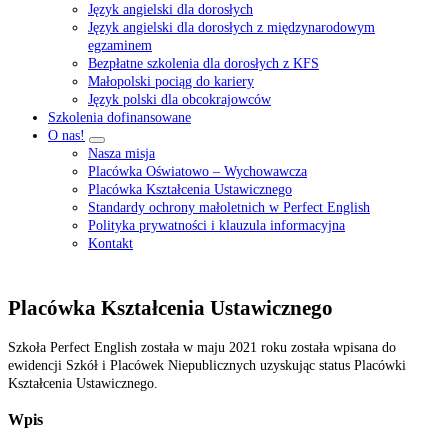
Język angielski dla dorosłych
Język angielski dla dorosłych z międzynarodowym
egzaminem
Bezpłatne szkolenia dla dorosłych z KFS
Małopolski pociąg do kariery
Język polski dla obcokrajowców
Szkolenia dofinansowane
O nas!
Nasza misja
Placówka Oświatowo – Wychowawcza
Placówka Kształcenia Ustawicznego
Standardy ochrony małoletnich w Perfect English
Polityka prywatności i klauzula informacyjna
Kontakt
Placówka Kształcenia Ustawicznego
Szkoła Perfect English została w maju 2021 roku została wpisana do
ewidencji Szkół i Placówek Niepublicznych uzyskując status Placówki
Kształcenia Ustawicznego.
Wpis